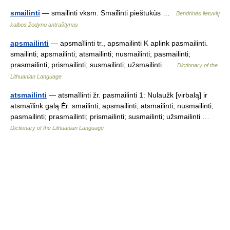
smailinti
— smai̇̃linti vksm. Smai̇̃linti pieštukùs …
Bendrinės lietuvių
kalbos žodyno antraštynas
apsmailinti
— apsmaĩlinti tr., apsmailinti K aplink pasmailinti.
smailinti; apsmailinti; atsmailinti; nusmailinti; pasmailinti;
prasmailinti; prismailinti; susmailinti; užsmailinti …
Dictionary of the
Lithuanian Language
atsmailinti
— atsmaĩlinti žr. pasmailinti 1: Nulaužk [virbalą] ir
atsmaĩlink galą Ėr. smailinti; apsmailinti; atsmailinti; nusmailinti;
pasmailinti; prasmailinti; prismailinti; susmailinti; užsmailinti …
Dictionary of the Lithuanian Language