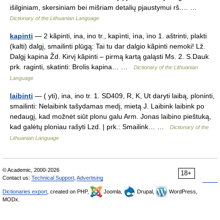
išilginiam, skersiniam bei mišriam detalių pjaustymui rš.… …
Dictionary of the Lithuanian Language
kapinti
— 2 kãpinti, ina, ino tr., kapìnti, ìna, ìno 1. aštrinti, plakti
(kalti) dalgį, smailinti plūgą: Tai tu dar dalgio kãpinti nemoki! Lž.
Dalgį kapina Žd. Kirvį kãpinti – pirmą kartą galąsti Ms. 2. S.Dauk
prk. raginti, skatinti: Brolis kapina… …
Dictionary of the Lithuanian
Language
laibinti
— ( yti), ina, ino tr. 1. SD409, R, K, Ut daryti laibą, ploninti,
smailinti: Nelaibink tašydamas medį, mietą J. Laibink laibink po
nedaugį, kad možnėt siūt plonu galu Arm. Jonas laibino pieštuką,
kad galėtų ploniau rašyti Lzd. | prk.: Smailink… …
Dictionary of the
Lithuanian Language
© Academic, 2000-2026
18+
Contact us:
Technical Support
,
Advertising
Dictionaries export
, created on PHP,
Joomla,
Drupal,
WordPress,
MODx.