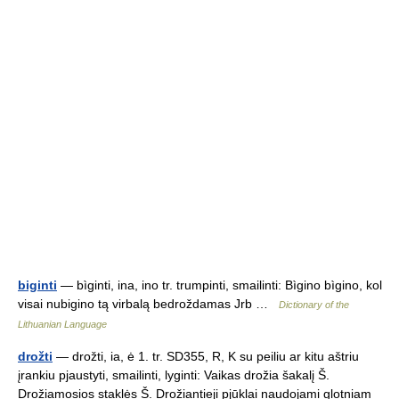
biginti
— bìginti, ina, ino tr. trumpinti, smailinti: Bìgino bìgino, kol
visai nubigino tą virbalą bedroždamas Jrb …
Dictionary of the
Lithuanian Language
drožti
— drožti, ia, ė 1. tr. SD355, R, K su peiliu ar kitu aštriu
įrankiu pjaustyti, smailinti, lyginti: Vaikas drožia šakalį Š.
Drožiamosios staklės Š. Drožiantieji pjūklai naudojami glotniam