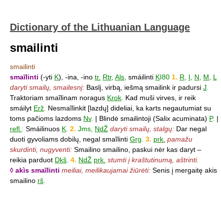
Dictionary of the Lithuanian Language
smailinti
smailinti
smaĩlinti
(-yti
K
), -ina, -ino
tr.
Rtr
,
Als
,
smáilinti
K
I80
1.
R
,
I
,
N
,
M
,
L
daryti smailų, smailesnį:
Baslį, virbą, iešmą smailink ir padursi
J
.
Traktoriam smaĩlinam noragus
Krok
.
Kad muši virves, ir reik
smáilyt
Erž
.
Nesmaĩlinkit [lazdų] dideliai, ka karts negautumiat su
toms pačioms lazdoms
Nv
.
| Blindė smailintoji (Salix acuminata)
P
.
|
refl.
:
Smáilinuos
K
.
2.
Jms,
NdŽ
daryti smailų, stalgų:
Dar negal
duoti gyvoliams dobilų, negal smaĩlinti
Grg
.
3.
prk.
pamažu
skurdinti, nugyventi:
Smailino smailino, paskui nėr kas daryt –
reikia parduot
Dkš
.
4.
NdŽ
prk.
stumti į kraštutinumą, aštrinti.
◊ akìs smaĩlinti
meiliai, meilikaujamai žiūrėti:
Senis į mergaitę akis
smailino
rš
.