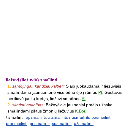
liežùvį (liežuviù) smaĩlinti
1.
sąmojingai, kandžiai kalbėti:
Šiaip juokaudama ir liežuviais
smailindama jaunuomenė visu būriu ėjo į rūmus
Pt
.
Gustavas
nesiliovė juokų krėtęs, liežuvį smailinęs
Pt
.
2.
skatinti apkalbas:
Bažnyčioje jau seniai praėjo užsakai,
smailindami piktus žmonių liežuvius
K.Bor
.
\ smailinti;
apsmailinti
;
atsmailinti
;
nusmailinti
;
pasmailinti
;
prasmailinti
;
prismailinti
;
susmailinti
;
užsmailinti