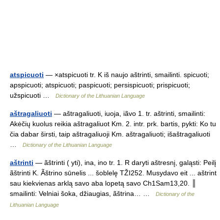
atspicuoti
— ×atspicuoti tr. K iš naujo aštrinti, smailinti. spicuoti;
apspicuoti; atspicuoti; paspicuoti; persispicuoti; prispicuoti;
užspicuoti …
Dictionary of the Lithuanian Language
aštragaliuoti
— aštragaliuoti, iuoja, iãvo 1. tr. aštrinti, smailinti:
Akėčių kuolus reikia aštragaliuot Km. 2. intr. prk. bartis, pykti: Ko tu
čia dabar širsti, taip aštragaliuoji Km. aštragaliuoti; išaštragaliuoti
…
Dictionary of the Lithuanian Language
aštrinti
— ãštrinti ( yti), ina, ino tr. 1. R daryti aštresnį, galąsti: Peilį
ãštrinti K. Ãštrino sūnelis ... šoblelę TŽI252. Musydavo eit ... aštrint
sau kiekvienas arklą savo aba lopetą savo Ch1Sam13,20. ║
smailinti: Velniai šoka, džiaugias, ãštrina… …
Dictionary of the
Lithuanian Language